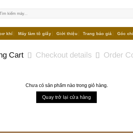
m
ếm:
cơ khí
Máy làm tô giấy
Giới thiệu
Trang báo giá
Góc ch
ng Cart
Checkout details
Order C
Chưa có sản phẩm nào trong giỏ hàng.
Quay trở lại cửa hàng