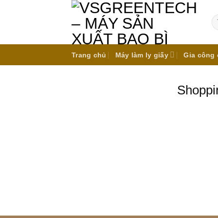
Skip
to
Tì
ki
content
Trang chủ
Máy làm ly giấy
Gia công 
Shoppi