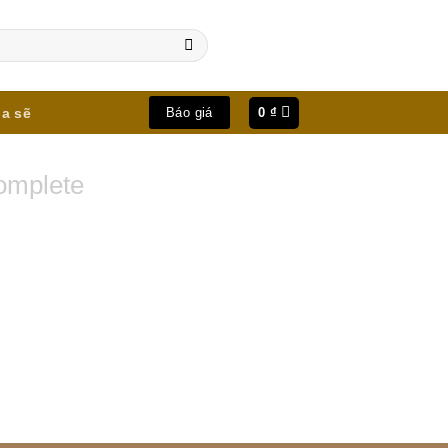
ia sẽ
0
₫
Báo giá
omplete