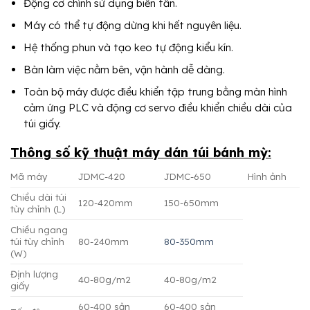
Động cơ chính sử dụng biến tần.
Máy có thể tự động dừng khi hết nguyên liệu.
Hệ thống phun và tạo keo tự động kiểu kín.
Bàn làm việc nằm bên, vận hành dễ dàng.
Toàn bộ máy được điều khiển tập trung bằng màn hình
cảm ứng PLC và động cơ servo điều khiển chiều dài của
túi giấy.
Thông số kỹ thuật máy dán túi bánh mỳ:
Mã máy
JDMC-420
JDMC-650
Hình ảnh
Chiều dài túi
120-420mm
150-650mm
tùy chỉnh (L)
Chiều ngang
túi tùy chỉnh
80-240mm
80-350mm
(W)
Định lượng
40-80g/m2
40-80g/m2
giấy
60-400 sản
60-400 sản