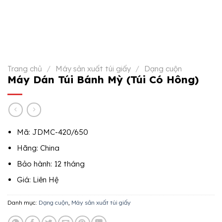
Trang chủ
/
Máy sản xuất túi giấy
/
Dạng cuộn
Máy Dán Túi Bánh Mỳ (Túi Có Hông)
Mã: JDMC-420/650
Hãng: China
Bảo hành: 12 tháng
Giá: Liên Hệ
Danh mục:
Dạng cuộn
,
Máy sản xuất túi giấy