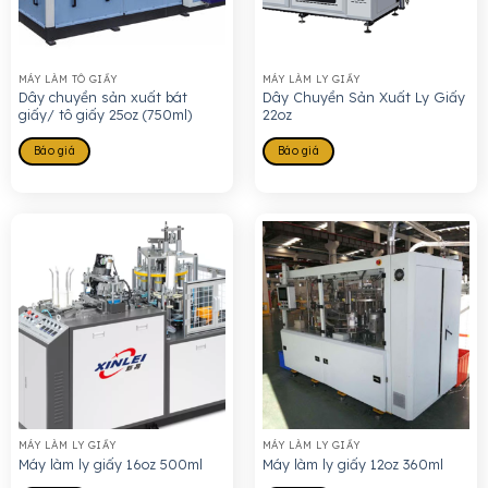
MÁY LÀM TÔ GIẤY
MÁY LÀM LY GIẤY
Dây chuyền sản xuất bát
Dây Chuyền Sản Xuất Ly Giấy
giấy/ tô giấy 25oz (750ml)
22oz
Báo giá
Báo giá
MÁY LÀM LY GIẤY
MÁY LÀM LY GIẤY
Máy làm ly giấy 16oz 500ml
Máy làm ly giấy 12oz 360ml