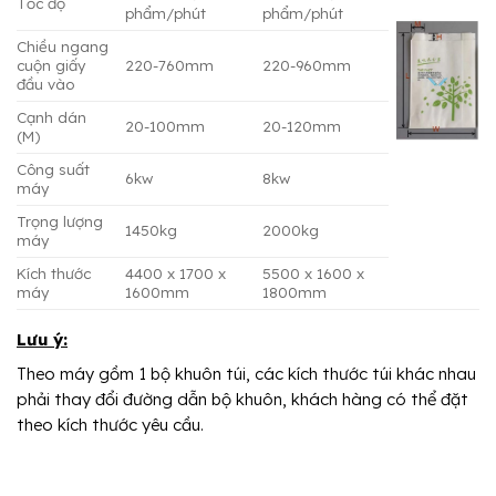
Tốc độ
phẩm/phút
phẩm/phút
Chiều ngang
cuộn giấy
220-760mm
220-960mm
đầu vào
Cạnh dán
20-100mm
20-120mm
(M)
Công suất
6kw
8kw
máy
Trọng lượng
1450kg
2000kg
máy
Kích thước
4400 x 1700 x
5500 x 1600 x
máy
1600mm
1800mm
Lưu ý:
Theo máy gồm 1 bộ khuôn túi, các kích thước túi khác nhau
phải thay đổi đường dẫn bộ khuôn, khách hàng có thể đặt
theo kích thước yêu cầu.