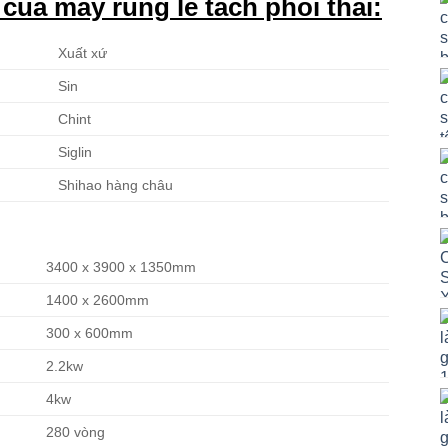
 của máy rung lề tách phôi thải:
Xuất xứ
Sin
Chint
Siglin
Shihao hàng châu
3400 x 3900 x 1350mm
1400 x 2600mm
300 x 600mm
2.2kw
4kw
280 vòng