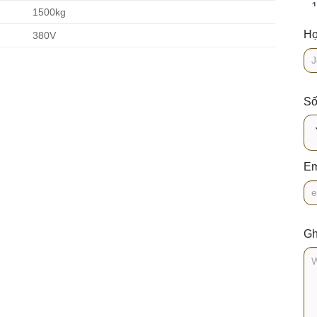
1500kg
Họ
380V
Số
Em
Gh