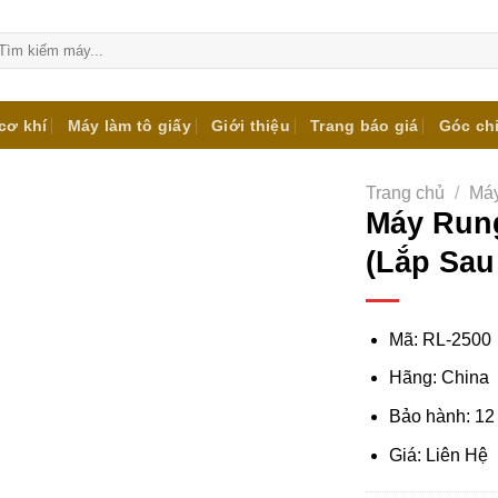
m
ếm:
cơ khí
Máy làm tô giấy
Giới thiệu
Trang báo giá
Góc ch
Trang chủ
/
Máy
Máy Rung
(Lắp Sau
Mã: RL-2500
Hãng: China
Bảo hành: 12
Giá: Liên Hệ