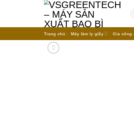
Skip
to
Tì
ki
content
Trang chủ
Máy làm ly giấy
Gia công 