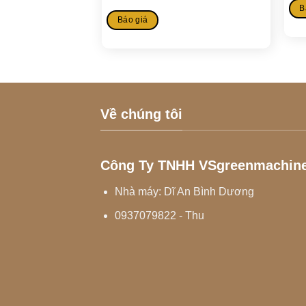
B
Báo giá
Về chúng tôi
Công Ty TNHH VSgreenmachin
Nhà máy: Dĩ An Bình Dương
0937079822 - Thu