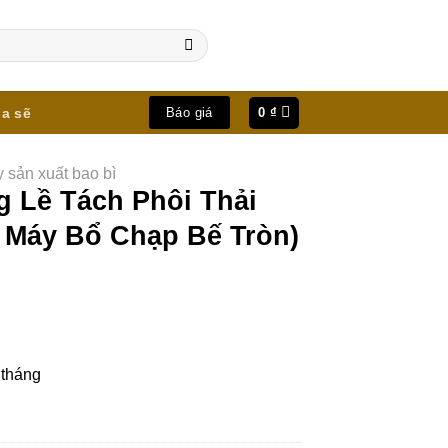
ia sẽ
0
₫
Báo giá
 sản xuất bao bì
 Lề Tách Phôi Thải
 Máy Bổ Chạp Bế Tròn)
 tháng