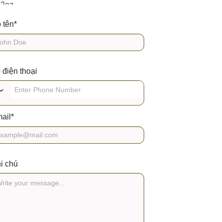
*
 tên
 điện thoại
*
ail
i chú