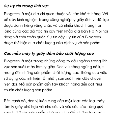
Sự uy tín trong lĩnh vự
c
Biogreen là một địa chỉ quen thuộc với các khách hàng. Với
bề dày kinh nghiệm trong công nghiệp ly giấy đơn vị đã tạo
được danh tiếng vững chắc và có nhiều khách hàng hài
lòng cùng các đối tác tin cậy trên khắp địa bàn Hà Nội nói
riêng và trên toàn quốc. Sự tin cậy, uy tín của Biogreen
được thể hiện qua chất lượng của dịch vụ và sản phẩm.
Các mẫu máy ly giấy đảm bảo chất lượng cao
Biogreen là một trong những công ty đầu ngành trong lĩnh
vực sản xuất máy làm ly giấy. Đơn vị không ngừng nỗ lực
mang đến những sản phẩm chất lượng cao thông qua việc
sử dụng các linh kiện tốt nhất, sản xuất trên dây chuyển
hiện đại. Mỗi sản phẩm đến tay khách hàng đều đạt tiêu
chuẩn chất lượng sản phẩm.
Bên cạnh đó, đơn vị luôn cung cấp một loạt các loại máy
làm ly giấy phù hợp với nhu cầu và yêu cầu của từng quý
khách. Từ các sản phẩm nhỏ gọn cho đến những loại máy