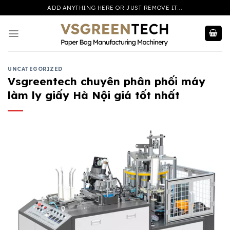
Skip
ADD ANYTHING HERE OR JUST REMOVE IT...
to
content
UNCATEGORIZED
Vsgreentech chuyên phân phối máy
làm ly giấy Hà Nội giá tốt nhất